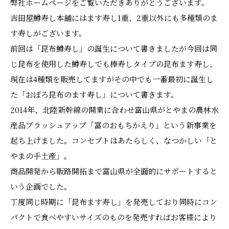
弊社ホームページをご覧いただきありがとうございます。
吉田屋鱒寿し本舗にはます寿し1重、2重以外にも多種類のま
す寿しがございます。
前回は「昆布鱒寿し」の誕生について書きましたが今回は同
じ昆布を使用した鱒寿しでも棒寿しタイプの昆布ます寿し、
現在は4種類を販売してますがその中でも一番最初に誕生し
た「おぼろ昆布のます寿し」について書きます。
2014年、北陸新幹線の開業に合わせ富山県がとやまの農林水
産品ブラッシュアップ「富のおもちかえり」という新事業を
起ち上げました。コンセプトはあたらしく、なつかしい「と
やまの手土産」。
商品開発から販路開拓まで富山県が全面的にサポートすると
いう企画でした。
丁度同じ時期に「昆布ます寿し」を発売しており同時にコン
パクトで食べやすいサイズのものを発売すればお客様により