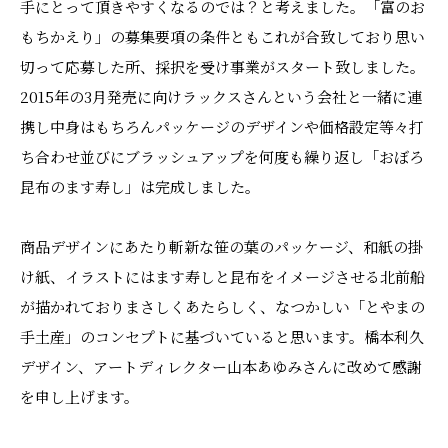
手にとって頂きやすくなるのでは？と考えました。「富のお
もちかえり」の募集要項の条件ともこれが合致しており思い
切って応募した所、採択を受け事業がスタート致しました。
2015年の3月発売に向けラックスさんという会社と一緒に連
携し中身はもちろんパッケージのデザインや価格設定等々打
ち合わせ並びにブラッシュアップを何度も繰り返し「おぼろ
昆布のます寿し」は完成しました。
商品デザインにあたり斬新な笹の葉のパッケージ、和紙の掛
け紙、イラストにはます寿しと昆布をイメージさせる北前船
が描かれておりまさしくあたらしく、なつかしい「とやまの
手土産」のコンセプトに基づいていると思います。橋本利久
デザイン、アートディレクター山本あゆみさんに改めて感謝
を申し上げます。